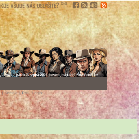
A, dnes je
pátek 7. srpna 2026
| svátek má Lada, zítra Soběslav
i
|
Kontakt
|
Rss
|
LogIn
|