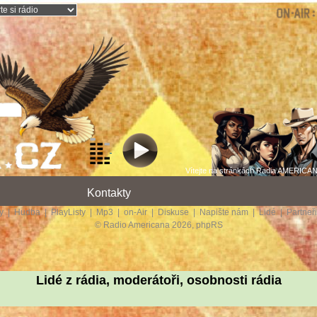
Vítejte na stránkách Radia AMERICAN
Kontakty
dy
|
Hudba
|
PlayListy
|
Mp3
|
on-Air
|
Diskuse
|
Napište nám
|
Lidé
|
Partneř
© Radio Americana 2026, phpRS
Lidé z rádia, moderátoři, osobnosti rádia