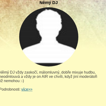
Němý DJ
Němý DJ vždy zaskočí, málomluvný, dobře mixuje hudbu,
neodmlouvá a vždy je on AIR ve chvíli, když jiní moderátoři
již nemohou :-)
Podrobnosti:
více>>