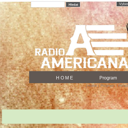
H O M E
Program
|
Home
|
Program
|
Pořa