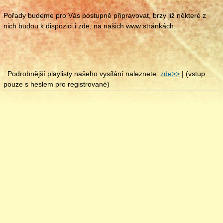
Pořady budeme pro Vás postupně připravovat, brzy již některé z
nich budou k dispozici i zde, na našich www stránkách.
Podrobnější playlisty našeho vysílání naleznete:
zde>>
| (vstup
pouze s heslem pro registrované)