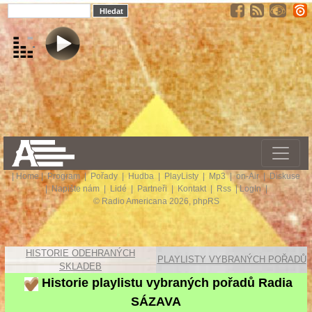
|
Home
|
Program
|
Pořady
|
Hudba
|
PlayListy
|
Mp3
|
on-Air
|
Diskuse
|
Napište nám
|
Lidé
|
Partneři
|
Kontakt
|
Rss
|
LogIn
|
© Radio Americana 2026, phpRS
HISTORIE ODEHRANÝCH
PLAYLISTY VYBRANÝCH POŘADŮ
SKLADEB
Historie playlistu vybraných pořadů Radia
SÁZAVA